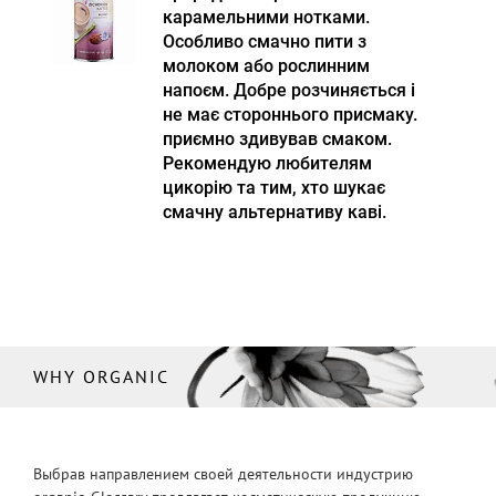
карамельними нотками.
Особливо смачно пити з
молоком або рослинним
напоєм. Добре розчиняється і
не має стороннього присмаку.
приємно здивував смаком.
Рекомендую любителям
цикорію та тим, хто шукає
смачну альтернативу каві.
WHY ORGANIC
Выбрав направлением своей деятельности индустрию