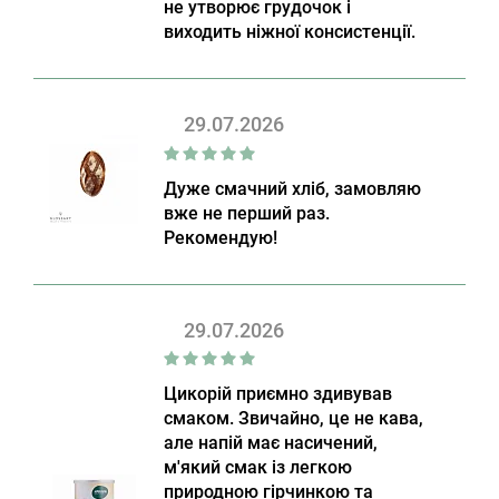
не утворює грудочок і
виходить ніжної консистенції.
29.07.2026
Дуже смачний хліб, замовляю
вже не перший раз.
Рекомендую!
29.07.2026
Цикорій приємно здивував
смаком. Звичайно, це не кава,
але напій має насичений,
м'який смак із легкою
природною гірчинкою та