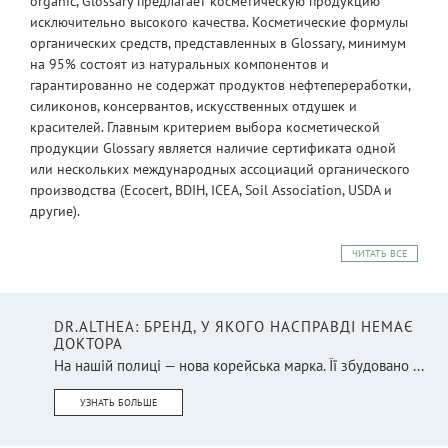
organic, Glossary предлагает косметическую продукцию
исключительно высокого качества. Косметические формулы
органических средств, представленных в Glossary, минимум
на 95% состоят из натуральных компонентов и
гарантированно не содержат продуктов нефтепереработки,
силиконов, консервантов, искусственных отдушек и
красителей. Главным критерием выбора косметической
продукции Glossary является наличие сертификата одной
или нескольких международных ассоциаций органического
производства (Ecocert, BDIH, ICEA, Soil Association, USDA и
другие).
ЧИТАТЬ ВСЕ
DR.ALTHEA: БРЕНД, У ЯКОГО НАСПРАВДІ НЕМАЄ
ДОКТОРА
На нашій полиці — нова корейська марка. Її збудовано ...
УЗНАТЬ БОЛЬШЕ