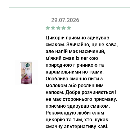
29.07.2026
Цикорій приємно здивував
смаком. Звичайно, це не кава,
але напій має насичений,
м'який смак із легкою
природною гірчинкою та
карамельними нотками.
Особливо смачно пити з
молоком або рослинним
напоєм. Добре розчиняється і
не має стороннього присмаку.
приємно здивував смаком.
Рекомендую любителям
цикорію та тим, хто шукає
смачну альтернативу каві.