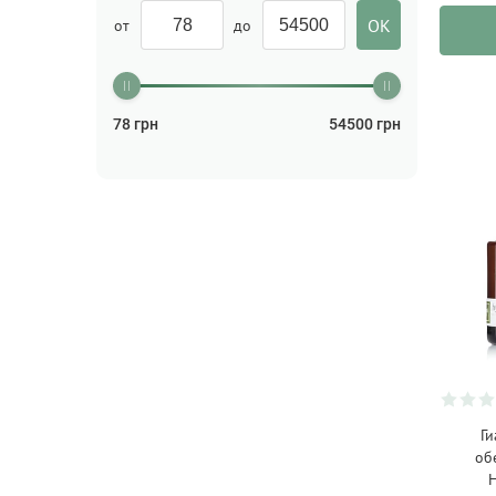
от
до
78
грн
54500
грн
Ги
об
H