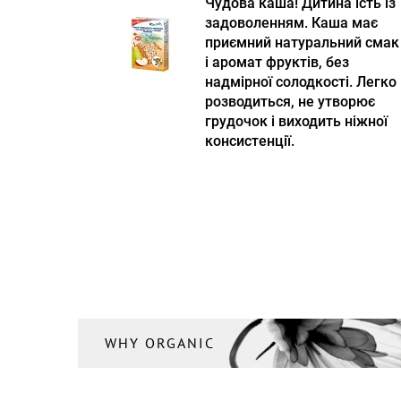
Чудова каша! Дитина їсть із
задоволенням. Каша має
приємний натуральний смак
і аромат фруктів, без
надмірної солодкості. Легко
розводиться, не утворює
грудочок і виходить ніжної
консистенції.
WHY ORGANIC