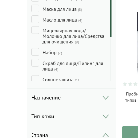
Маска для лица
(8)
Масло для лица
(4)
Мицеллярная вода/
Молочко для лица/Средства
для очищения
(9)
Набор
(7)
Скраб для лица/Пилинг для
лица
(4)
Солнцезащита
(1)
Сыворотка для лица
(10)
Проби
Назначение
типов 
Тональные средства/
Консилеры/Праймеры
(8)
Тип кожи
Тоник/Мист
(6)
Уход за кожей вокруг глаз
Страна
(5)