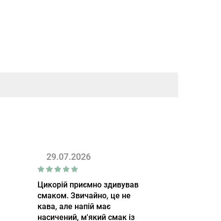
29.07.2026
Цикорій приємно здивував
смаком. Звичайно, це не
кава, але напій має
насичений, м'який смак із