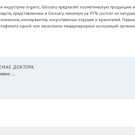
 индустрию organic, Glossary предлагает косметическую продукцию и
едств, представленных в Glossary, минимум на 95% состоят из натур
силиконов, консервантов, искусственных отдушек и красителей. Глав
ртификата одной или нескольких международных ассоциаций органическ
НЕМАЄ ДОКТОРА
вано ...