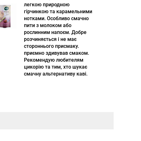
легкою природною
гірчинкою та карамельними
нотками. Особливо смачно
пити з молоком або
рослинним напоєм. Добре
розчиняється і не має
стороннього присмаку.
приємно здивував смаком.
Рекомендую любителям
цикорію та тим, хто шукає
смачну альтернативу каві.