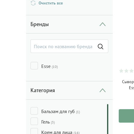
Очистить все
Бренды
Esse
(10)
Сывор
Es
Категория
Бальзам для губ
(1)
Гель
(3)
Крем для лица
(16)