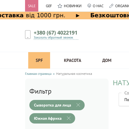
SALE
GEF
НОВИНКИ
О НАС
ORGANI
+380 (67) 4022191
Заказать обратный звонок
SPF
КРАСОТА
ДОМ
Главная страница
Натуральная косметика
НАТ
Фильтр
Со
По
Сыворотка для лица
Южная Африка