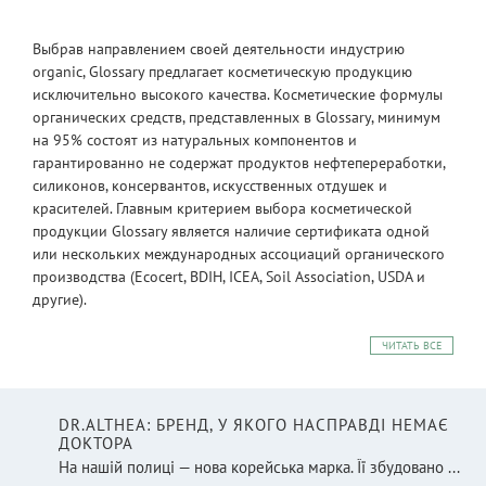
Выбрав направлением своей деятельности индустрию
organic, Glossary предлагает косметическую продукцию
исключительно высокого качества. Косметические формулы
органических средств, представленных в Glossary, минимум
на 95% состоят из натуральных компонентов и
гарантированно не содержат продуктов нефтепереработки,
силиконов, консервантов, искусственных отдушек и
красителей. Главным критерием выбора косметической
продукции Glossary является наличие сертификата одной
или нескольких международных ассоциаций органического
производства (Ecocert, BDIH, ICEA, Soil Association, USDA и
другие).
ЧИТАТЬ ВСЕ
DR.ALTHEA: БРЕНД, У ЯКОГО НАСПРАВДІ НЕМАЄ
ДОКТОРА
На нашій полиці — нова корейська марка. Її збудовано ...