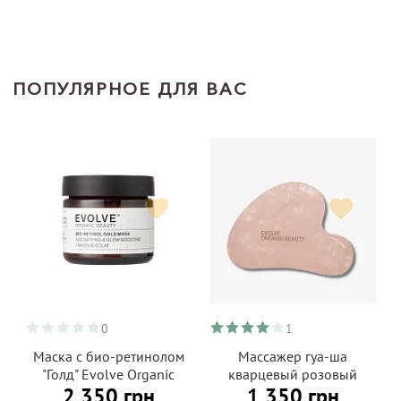
ПОПУЛЯРНОЕ ДЛЯ ВАС
0
1
Маска с био-ретинолом
Массажер гуа-ша
"Голд" Evolve Organic
кварцевый розовый
2 350 грн
1 350 грн
Beauty, 60 мл
Evolve Organic Beauty,