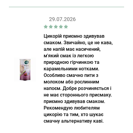
29.07.2026
Цикорій приємно здивував
смаком. Звичайно, це не кава,
але напій має насичений,
м'який смак із легкою
природною гірчинкою та
карамельними нотками.
Особливо смачно пити з
молоком або рослинним
напоєм. Добре розчиняється і
не має стороннього присмаку.
приємно здивував смаком.
Рекомендую любителям
цикорію та тим, хто шукає
смачну альтернативу каві.