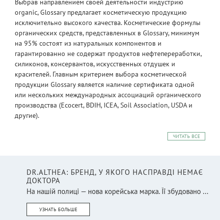
Выбрав направлением своей деятельности индустрию
organic, Glossary предлагает косметическую продукцию
исключительно высокого качества. Косметические формулы
органических средств, представленных в Glossary, минимум
на 95% состоят из натуральных компонентов и
гарантированно не содержат продуктов нефтепереработки,
силиконов, консервантов, искусственных отдушек и
красителей. Главным критерием выбора косметической
продукции Glossary является наличие сертификата одной
или нескольких международных ассоциаций органического
производства (Ecocert, BDIH, ICEA, Soil Association, USDA и
другие).
ЧИТАТЬ ВСЕ
DR.ALTHEA: БРЕНД, У ЯКОГО НАСПРАВДІ НЕМАЄ
ДОКТОРА
На нашій полиці — нова корейська марка. Її збудовано ...
УЗНАТЬ БОЛЬШЕ