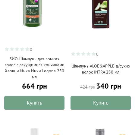
0
0
БИО-Шампунь для ломких
волос с секущимися кончиками
Шампунь ALOE&APPLE д/сухих
Хвощ и Инка Инчи Logona 250
волос INTRA 250 мл
мл
664 грн
340 грн
424 грн
Купить
Купить