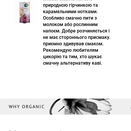
природною гірчинкою та
карамельними нотками.
Особливо смачно пити з
молоком або рослинним
напоєм. Добре розчиняється і
не має стороннього присмаку.
приємно здивував смаком.
Рекомендую любителям
цикорію та тим, хто шукає
смачну альтернативу каві.
WHY ORGANIC