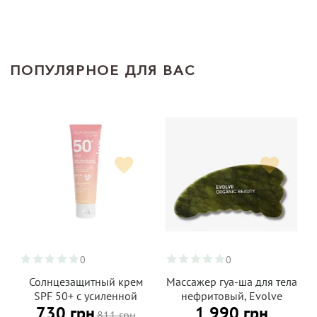
ПОПУЛЯРНОЕ ДЛЯ ВАС
0
0
Солнцезащитный крем
Массажер гуа-ша для тела
SPF 50+ с усиленной
нефритовый, Evolve
730 грн
1 990 грн
защитой от UVA,
Organic Beauty
811 грн