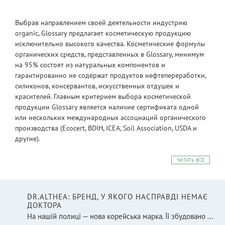
Выбрав направлением своей деятельности индустрию
organic, Glossary предлагает косметическую продукцию
исключительно высокого качества. Косметические формулы
органических средств, представленных в Glossary, минимум
на 95% состоят из натуральных компонентов и
гарантированно не содержат продуктов нефтепереработки,
силиконов, консервантов, искусственных отдушек и
красителей. Главным критерием выбора косметической
продукции Glossary является наличие сертификата одной
или нескольких международных ассоциаций органического
производства (Ecocert, BDIH, ICEA, Soil Association, USDA и
другие).
ЧИТАТЬ ВСЕ
DR.ALTHEA: БРЕНД, У ЯКОГО НАСПРАВДІ НЕМАЄ
ДОКТОРА
На нашій полиці — нова корейська марка. Її збудовано ...