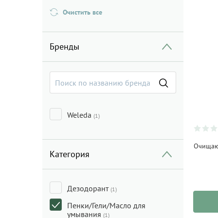
Очистить все
Бренды
Weleda
(1)
Очищаю
Категория
Дезодорант
(1)
Пенки/Гели/Масло для
умывания
(1)