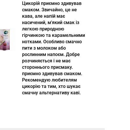
Цикорій приємно здивував
смаком. Звичайно, це не
кава, але напій має
насичений, м'який смак із
легкою природною
гірчинкою та карамельними
нотками. Особливо смачно
пити з молоком або
рослинним напоєм. Добре
розчиняється і не має
стороннього присмаку.
приємно здивував смаком.
Рекомендую любителям
цикорію та тим, хто шукає
смачну альтернативу каві.