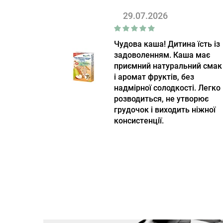
29.07.2026
Чудова каша! Дитина їсть із
задоволенням. Каша має
приємний натуральний смак
і аромат фруктів, без
надмірної солодкості. Легко
розводиться, не утворює
грудочок і виходить ніжної
консистенції.