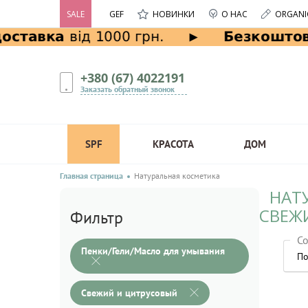
SALE
GEF
НОВИНКИ
О НАС
ORGANI
+380 (67) 4022191
Заказать обратный звонок
SPF
КРАСОТА
ДОМ
Главная страница
Натуральная косметика
НАТ
СВЕЖ
Фильтр
Со
Пенки/Гели/Масло для умывания
По
Свежий и цитрусовый