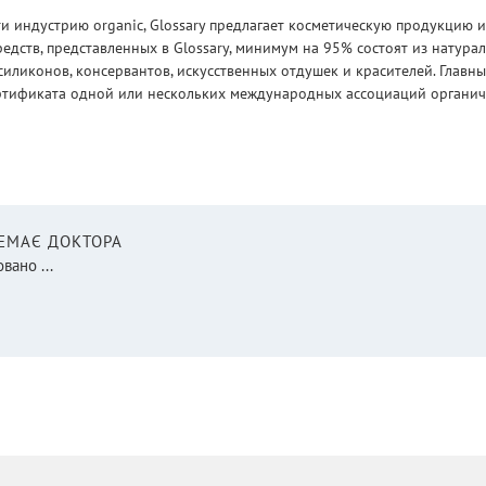
 индустрию organic, Glossary предлагает косметическую продукцию и
едств, представленных в Glossary, минимум на 95% состоят из натур
силиконов, консервантов, искусственных отдушек и красителей. Глав
ртификата одной или нескольких международных ассоциаций органическ
НЕМАЄ ДОКТОРА
вано ...