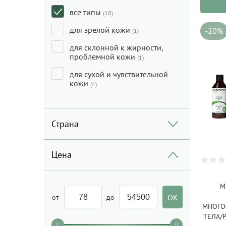
все типы
Пенки/Гели/Масло для
(10)
умывания
(2)
для зрелой кожи
-20%
(1)
Скраб для лица/Пилинг для
для склонной к жирности,
лица
(7)
проблемной кожи
(1)
Скраб для тела/Пилинг для
для сухой и чувствительной
тела
(2)
кожи
(4)
Солнцезащита
(3)
Спрей для волос
(1)
Страна
Сыворотка для волос
(3)
Сыворотка для лица
(33)
Цена
Тональные средства/
Консилеры/Праймеры
(8)
М
Тоник/Мист
(17)
от
до
МНОГО
Уход за кожей вокруг глаз
ТЕЛА/Р
(11)