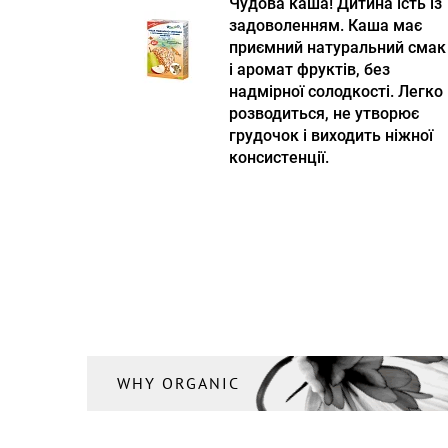
Чудова каша! Дитина їсть із
задоволенням. Каша має
приємний натуральний смак
і аромат фруктів, без
надмірної солодкості. Легко
розводиться, не утворює
грудочок і виходить ніжної
консистенції.
WHY ORGANIC