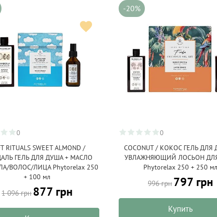
-20%
0
0
T RITUALS SWEET ALMOND /
COCONUT / КОКОС ГЕЛЬ ДЛЯ 
АЛЬ ГЕЛЬ ДЛЯ ДУША + МАСЛО
УВЛАЖНЯЮЩИЙ ЛОСЬОН ДЛЯ
ЛА/ВОЛОС/ЛИЦА Phytorelax 250
Phytorelax 250 + 250 м
+ 100 мл
797 грн
996 грн
877 грн
1 096 грн
Купить