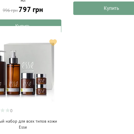
мл
797 грн
Купить
996 грн
Купить
0
ый набор для всех типов кожи
Esse