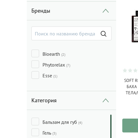
Бренды
Bioearth
(2)
Phytorelax
(7)
Esse
(1)
SOFT R
БАХА
ТЕЛА/
Категория
Бальзам для губ
(4)
Гель
(3)