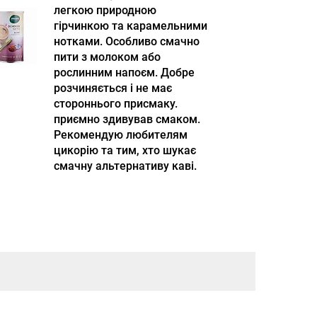
легкою природною
гірчинкою та карамельними
нотками. Особливо смачно
пити з молоком або
рослинним напоєм. Добре
розчиняється і не має
стороннього присмаку.
приємно здивував смаком.
Рекомендую любителям
цикорію та тим, хто шукає
смачну альтернативу каві.