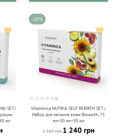
-20%
0
ING SET/
Vitaminica NUTRI& SELF REBIRTH SET /
ерации
Набор для питания кожи Bioearth, 75
30 мл
мл+30 мл+30 мл
н
1 240 грн
1 549 грн