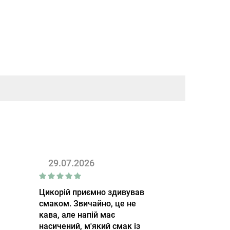
29.07.2026
Цикорій приємно здивував
смаком. Звичайно, це не
кава, але напій має
насичений, м'який смак із