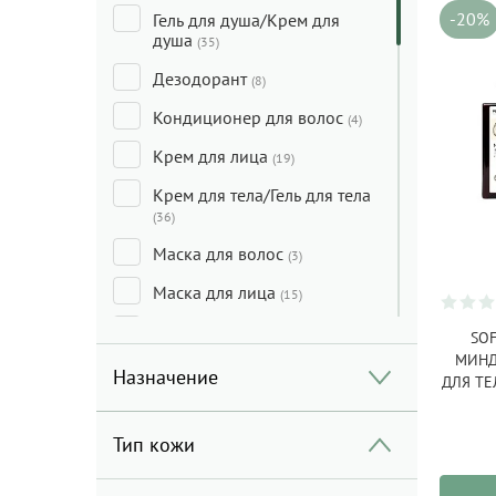
-20%
Гель для душа/Крем для
душа
(35)
Дезодорант
(8)
Кондиционер для волос
(4)
Крем для лица
(19)
Крем для тела/Гель для тела
(36)
Маска для волос
(3)
Маска для лица
(15)
Масло
(3)
SOF
МИНД
Мицеллярная вода/
Назначение
ДЛЯ ТЕ
Молочко для лица/Средства
для очищения
(17)
Тип кожи
Мыло
(3)
Набор
(10)