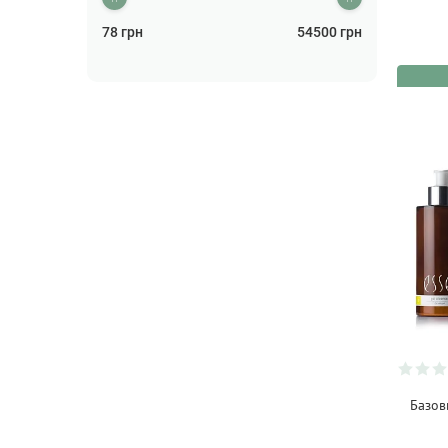
Уход за ногами
(2)
78
грн
54500
грн
Уход за руками
(9)
Хайлайтер, румяна
(2)
Шампунь
(15)
Базов