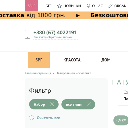
SALE
GEF
НОВИНКИ
О НАС
ORGANI
+380 (67) 4022191
Заказать обратный звонок
SPF
КРАСОТА
ДОМ
Главная страница
Натуральная косметика
НАТ
Фильтр
Со
По
Набор
все типы
Очистить все
-20%