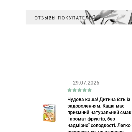
ОТЗЫВЫ ПОКУПАТЕЛЕЙ
29.07.2026
Чудова каша! Дитина їсть із
задоволенням. Каша має
приємний натуральний смак
і аромат фруктів, без
надмірної солодкості. Легко
розводиться, не утворює