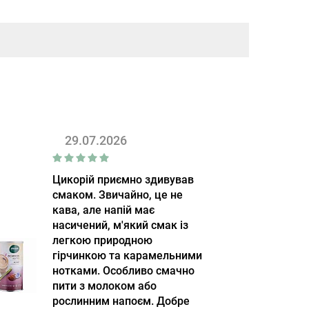
29.07.2026
Цикорій приємно здивував
смаком. Звичайно, це не
кава, але напій має
насичений, м'який смак із
легкою природною
гірчинкою та карамельними
нотками. Особливо смачно
пити з молоком або
рослинним напоєм. Добре