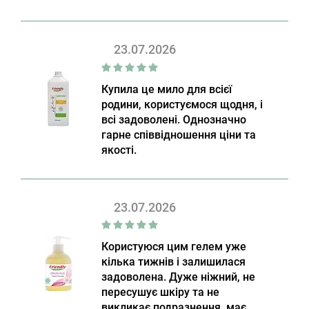
23.07.2026
Купила це мило для всієї
родини, користуємося щодня, і
всі задоволені. Однозначно
гарне співвідношення ціни та
якості.
23.07.2026
Користуюся цим гелем уже
кілька тижнів і залишилася
задоволена. Дуже ніжний, не
пересушує шкіру та не
викликає подразнення, має