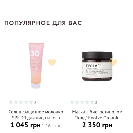
ПОПУЛЯРНОЕ ДЛЯ ВАС
0
0
Солнцезащитное молочко
Маска с био-ретинолом
SPF 30 для лица и тела
"Голд" Evolve Organic
1 045 грн
2 350 грн
для всей семьи (от 3 лет)
Beauty, 60 мл
1 161 грн
ALPHANOVA Daily Sun 150