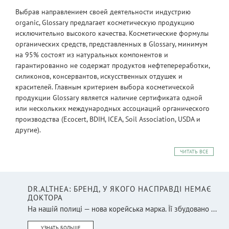
Выбрав направлением своей деятельности индустрию
organic, Glossary предлагает косметическую продукцию
исключительно высокого качества. Косметические формулы
органических средств, представленных в Glossary, минимум
на 95% состоят из натуральных компонентов и
гарантированно не содержат продуктов нефтепереработки,
силиконов, консервантов, искусственных отдушек и
красителей. Главным критерием выбора косметической
продукции Glossary является наличие сертификата одной
или нескольких международных ассоциаций органического
производства (Ecocert, BDIH, ICEA, Soil Association, USDA и
другие).
ЧИТАТЬ ВСЕ
DR.ALTHEA: БРЕНД, У ЯКОГО НАСПРАВДІ НЕМАЄ
ДОКТОРА
На нашій полиці — нова корейська марка. Її збудовано ...
УЗНАТЬ БОЛЬШЕ