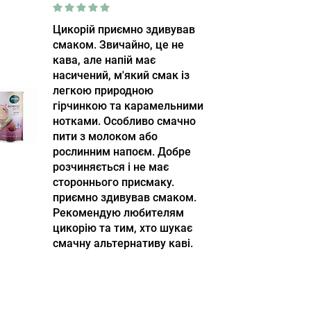
Цикорій приємно здивував
смаком. Звичайно, це не
кава, але напій має
насичений, м'який смак із
легкою природною
гірчинкою та карамельними
нотками. Особливо смачно
пити з молоком або
рослинним напоєм. Добре
розчиняється і не має
стороннього присмаку.
приємно здивував смаком.
Рекомендую любителям
цикорію та тим, хто шукає
смачну альтернативу каві.