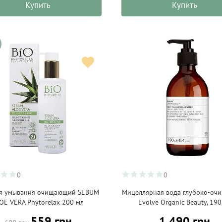
Купить
Купить
0
0
ля умывания очищающий SEBUM
Мицеллярная вода глубоко-оч
OE VERA Phytorelax 200 мл
Evolve Organic Beauty, 190
559 грн
1 490 грн