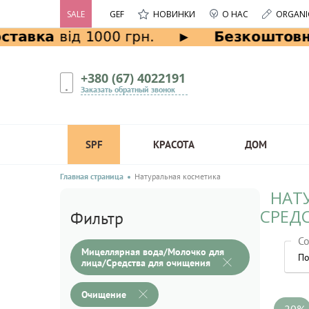
SALE
GEF
НОВИНКИ
О НАС
ORGANI
+380 (67) 4022191
Заказать обратный звонок
SPF
КРАСОТА
ДОМ
Главная страница
Натуральная косметика
НАТ
СРЕД
Фильтр
Со
Мицеллярная вода/Молочко для
По
лица/Средства для очищения
Очищение