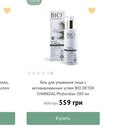
-20%
0
елия,
Гель для умывания лица с
аслом
активированным углем BIO DETOX
CHARKOAL Phytorelax 200 мл
559 грн
698 грн
Купить