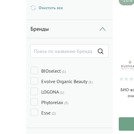
-20%
Очистить все
Бренды
BIOselect
(1)
Evolve Organic Beauty
(1)
БИО-во
LOGONA
(1)
оч
Phytorelax
(3)
Esse
(2)