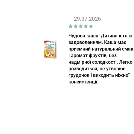
29.07.2026
Чудова каша! Дитина їсть із
задоволенням. Каша має
приємний натуральний смак
і аромат фруктів, без
надмірної солодкості. Легко
розводиться, не утворює
грудочок і виходить ніжної
консистенції.