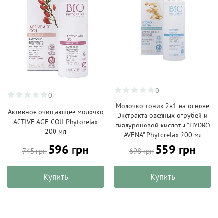
0
0
Молочко-тоник 2в1 на основе
Активное очищающее молочко
Экстракта овсяных отрубей и
ACTIVE AGE GOJI Phytorelax
гиалуроновой кислоты "HYDRO
200 мл
AVENA" Phytorelax 200 мл
596 грн
559 грн
745 грн
698 грн
Купить
Купить