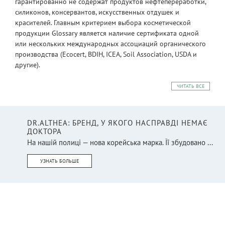
гарантированно не содержат продуктов нефтепереработки,
силиконов, консервантов, искусственных отдушек и
красителей. Главным критерием выбора косметической
продукции Glossary является наличие сертификата одной
или нескольких международных ассоциаций органического
производства (Ecocert, BDIH, ICEA, Soil Association, USDA и
другие).
ЧИТАТЬ ВСЕ
DR.ALTHEA: БРЕНД, У ЯКОГО НАСПРАВДІ НЕМАЄ
ДОКТОРА
На нашій полиці — нова корейська марка. Її збудовано ...
УЗНАТЬ БОЛЬШЕ