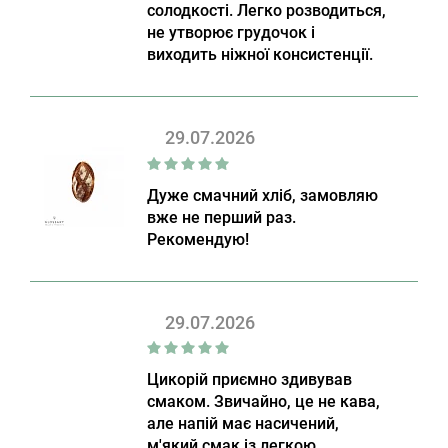
солодкості. Легко розводиться,
не утворює грудочок і
виходить ніжної консистенції.
29.07.2026
Дуже смачний хліб, замовляю
вже не перший раз.
Рекомендую!
29.07.2026
Цикорій приємно здивував
смаком. Звичайно, це не кава,
але напій має насичений,
м'який смак із легкою