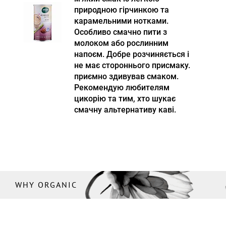
природною гірчинкою та
карамельними нотками.
Особливо смачно пити з
молоком або рослинним
напоєм. Добре розчиняється і
не має стороннього присмаку.
приємно здивував смаком.
Рекомендую любителям
цикорію та тим, хто шукає
смачну альтернативу каві.
WHY ORGANIC