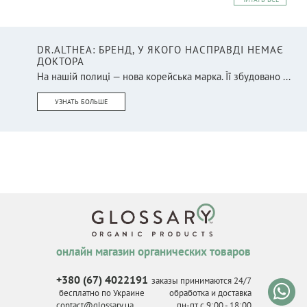
DR.ALTHEA: БРЕНД, У ЯКОГО НАСПРАВДІ НЕМАЄ
ДОКТОРА
На нашій полиці — нова корейська марка. Її збудовано ...
УЗНАТЬ БОЛЬШЕ
онлайн магазин органических товаров
+380 (67) 4022191
заказы принимаются 24/7
бесплатно по Украине
обработка и доставка
contact@glossary.ua
пн-пт с 9
:
00 - 18
:
00