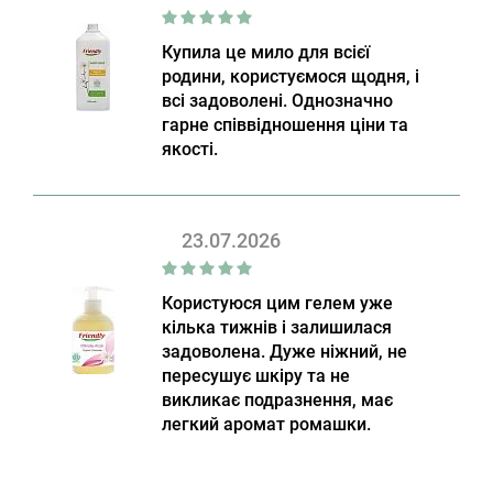
Купила це мило для всієї
родини, користуємося щодня, і
всі задоволені. Однозначно
гарне співвідношення ціни та
якості.
23.07.2026
Користуюся цим гелем уже
кілька тижнів і залишилася
задоволена. Дуже ніжний, не
пересушує шкіру та не
викликає подразнення, має
легкий аромат ромашки.