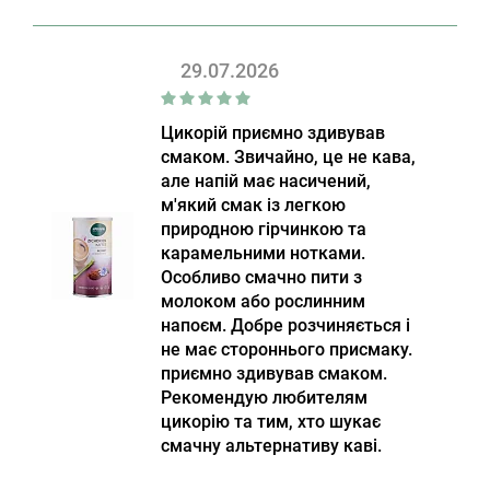
29.07.2026
Цикорій приємно здивував
смаком. Звичайно, це не кава,
але напій має насичений,
м'який смак із легкою
природною гірчинкою та
карамельними нотками.
Особливо смачно пити з
молоком або рослинним
напоєм. Добре розчиняється і
не має стороннього присмаку.
приємно здивував смаком.
Рекомендую любителям
цикорію та тим, хто шукає
смачну альтернативу каві.