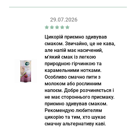
29.07.2026
Цикорій приємно здивував
смаком. Звичайно, це не кава,
але напій має насичений,
м'який смак із легкою
природною гірчинкою та
карамельними нотками.
Особливо смачно пити з
молоком або рослинним
напоєм. Добре розчиняється і
не має стороннього присмаку.
приємно здивував смаком.
Рекомендую любителям
цикорію та тим, хто шукає
смачну альтернативу каві.