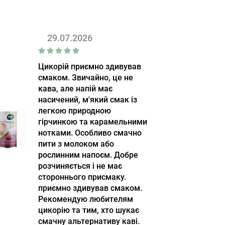
29.07.2026
Цикорій приємно здивував
смаком. Звичайно, це не
кава, але напій має
насичений, м'який смак із
легкою природною
гірчинкою та карамельними
нотками. Особливо смачно
пити з молоком або
рослинним напоєм. Добре
розчиняється і не має
стороннього присмаку.
приємно здивував смаком.
Рекомендую любителям
цикорію та тим, хто шукає
смачну альтернативу каві.