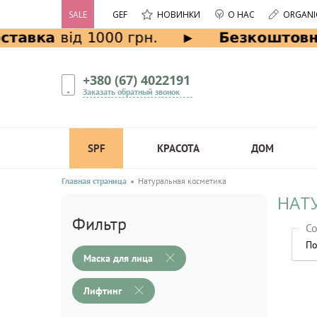
SALE
GEF
НОВИНКИ
О НАС
ORGANI
+380 (67) 4022191
Заказать обратный звонок
SPF
КРАСОТА
ДОМ
Главная страница
Натуральная косметика
НАТ
Фильтр
Со
По
Маска для лица
Лифтинг