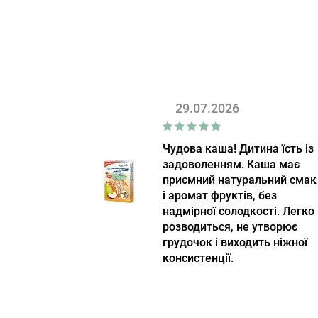
29.07.2026
Чудова каша! Дитина їсть із
задоволенням. Каша має
приємний натуральний смак
і аромат фруктів, без
надмірної солодкості. Легко
розводиться, не утворює
грудочок і виходить ніжної
консистенції.