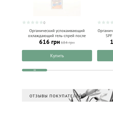
0
Органический успокаивающий
Органич
охлаждающий гель-спрей после
SPF
616 грн
1
загара из алоэ вера, ALPHANOVA
натурал
684 грн
Organic Sun 125 мл
Купить
ОТЗЫВЫ ПОКУПАТЕЛЕЙ