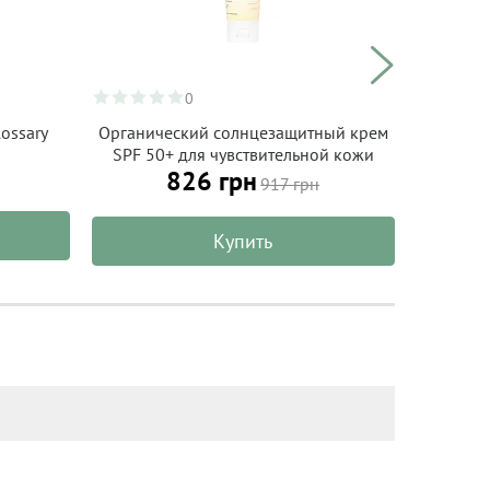
0
ossary
Органический солнцезащитный крем
Крем
SPF 50+ для чувствительной кожи
старения
826 грн
ALPHANOVA Organic Sun 50 г
917 грн
Купить