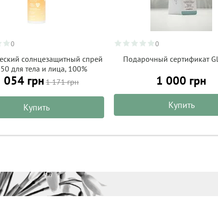
0
0
еский солнцезащитный спрей
Подарочный сертификат Gl
 50 для тела и лица, 100%
 054 грн
1 000 грн
ьный, ALPHANOVA Organic Sun
1 171 грн
100 г
Купить
Купить