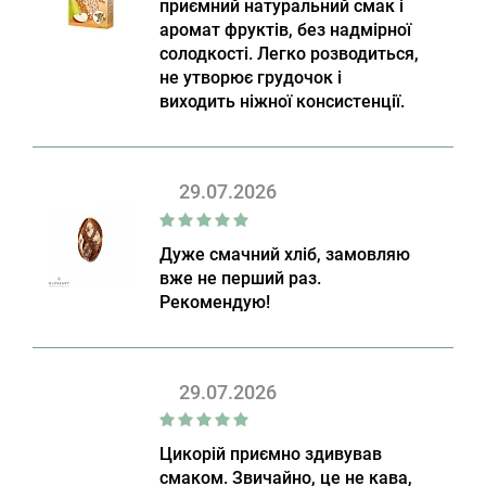
приємний натуральний смак і
аромат фруктів, без надмірної
солодкості. Легко розводиться,
не утворює грудочок і
виходить ніжної консистенції.
29.07.2026
Дуже смачний хліб, замовляю
вже не перший раз.
Рекомендую!
29.07.2026
Цикорій приємно здивував
смаком. Звичайно, це не кава,