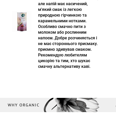
але напій має насичений,
м'який смак із легкою
природною гірчинкою та
карамельними нотками.
Особливо смачно пити з
молоком або рослинним
напоєм. Добре розчиняється і
не має стороннього присмаку.
приємно здивував смаком.
Рекомендую любителям
цикорію та тим, хто шукає
смачну альтернативу каві.
WHY ORGANIC