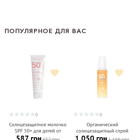
ПОПУЛЯРНОЕ ДЛЯ ВАС
0
0
Солнцезащитное молочко
Органический
SPF 50+ для детей от
солнцезащитный спрей
587 грн
1 050 грн
рождения ALPHANOVA
SPF 50 для детей от 3 лет,
652 грн
1 166 грн