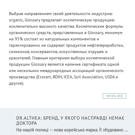
Выбрав направлением своей деятельности индустрию
organic, Glossary предлагает косметическую продукцию
исключительно высокого качества. Косметические формулы
органических средств, представленных в Glossary, минимум
на 95% состоят из натуральных компонентов и
гарантированно не содержат продуктов нефтепереработки,
силиконов, консервантов, искусственных отдушек и
красителей. Главным критерием выбора косметической
продукции Glossary является наличие сертификата одной
или нескольких международных ассоциаций органического
производства (Ecocert, BDIH, ICEA, Soil Association, USDA и
другие).
ЧИТАТЬ ВСЕ
DR.ALTHEA: БРЕНД, У ЯКОГО НАСПРАВДІ НЕМАЄ
ДОКТОРА
На нашій полиці — нова корейська марка. Її збудовано ...