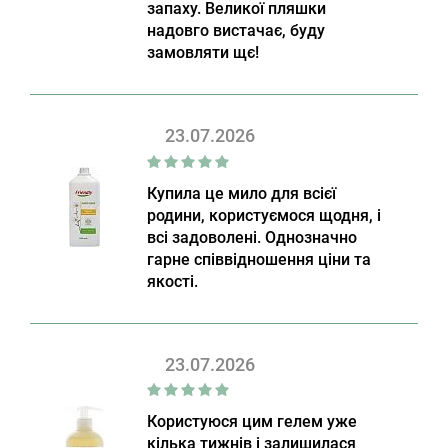
запаху. Великої пляшки
надовго вистачає, буду
замовляти щє!
23.07.2026
Купила це мило для всієї
родини, користуємося щодня, і
всі задоволені. Однозначно
гарне співвідношення ціни та
якості.
23.07.2026
Користуюся цим гелем уже
кілька тижнів і залишилася