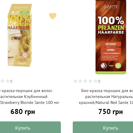
0
0
-краска-порошок для волос
Био-краска-порошок для в
растительная Клубничный
растительная Натуральн
Strawberry Blonde Sante 100 мл
красний/Natural Red Sante 1
680 грн
750 грн
Купить
Купить