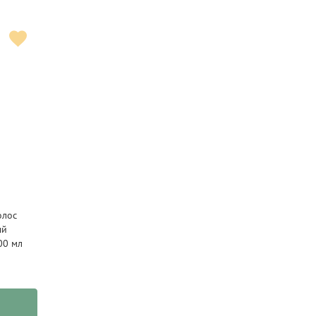
олос
ый
00 мл