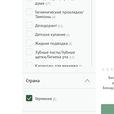
душа
(17)
Гигиенические прокладки/
Тампоны
(4)
Дезодорант
(12)
Детское купание
(1)
Жидкая подводка
(3)
Зубные пасты/Зубные
щетки/Гигиена рта
(12)
Карандаш для макияжа
(7)
Кондиционер для волос
(13)
Био
Страна
Краска для волос
(5)
Блонд/
Крем для лица
(35)
Германия
(5)
Крем для тела/Гель для тела
(7)