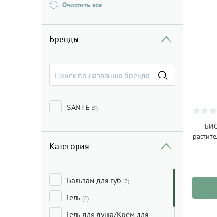
Очистить все
Бренды
SANTE
(5)
БИО
растите
Категория
Бальзам для губ
(7)
Гель
(2)
Гель для душа/Крем для