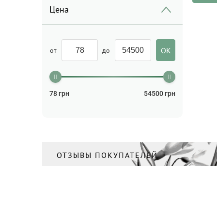
Лубриканты
(1)
Цена
Маска для волос
(2)
Маска для лица
(9)
от
до
Масло
(1)
Масло для волос
(4)
Менструальные чаши
(4)
78
грн
54500
грн
Мицеллярная вода/
Молочко для лица/Средства
для очищения
(10)
Мыло
(13)
Набор
ОТЗЫВЫ ПОКУПАТЕЛЕЙ
(2)
Пенки/Гели/Масло для
умывания
(7)
Помада для бровей
(1)
Помады для губ
(1)