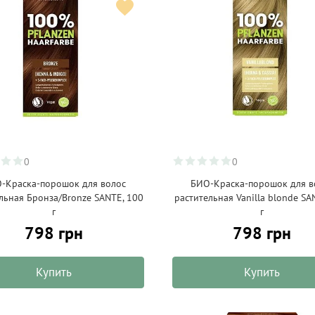
0
0
-Краска-порошок для волос
БИО-Краска-порошок для в
льная Бронза/Bronze SANTE, 100
растительная Vanilla blonde SA
г
г
798 грн
798 грн
Купить
Купить