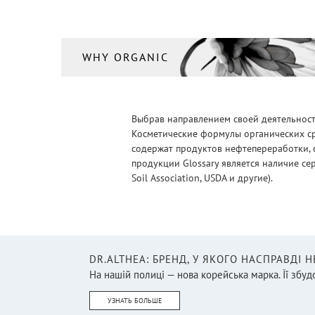
Тушь
(1)
Тушь для ресниц
(8)
Уход за кожей вокруг глаз
WHY ORGANIC
(6)
Уход за руками
(18)
Хайлайтер, румяна
(6)
Выбрав направлением своей деятельности
Косметические формулы органических ср
Шампунь
(34)
содержат продуктов нефтепереработки, 
продукции Glossary является наличие се
Soil Association, USDA и другие).
DR.ALTHEA: БРЕНД, У ЯКОГО НАСПРАВДІ 
На нашій полиці — нова корейська марка. Її збудо
УЗНАТЬ БОЛЬШЕ