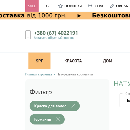
SALE
GEF
НОВИНКИ
О НАС
ORGANI
+380 (67) 4022191
Заказать обратный звонок
SPF
КРАСОТА
ДОМ
Главная страница
Натуральная косметика
НАТ
Фильтр
Со
По
Краска для волос
Германия