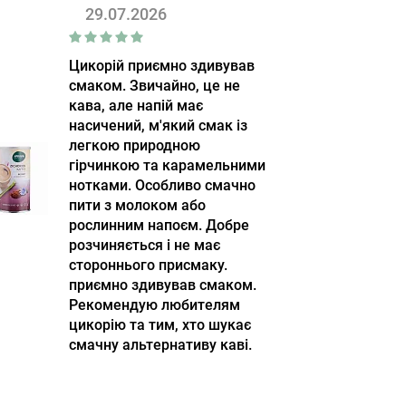
29.07.2026
Цикорій приємно здивував
смаком. Звичайно, це не
кава, але напій має
насичений, м'який смак із
легкою природною
гірчинкою та карамельними
нотками. Особливо смачно
пити з молоком або
рослинним напоєм. Добре
розчиняється і не має
стороннього присмаку.
приємно здивував смаком.
Рекомендую любителям
цикорію та тим, хто шукає
смачну альтернативу каві.