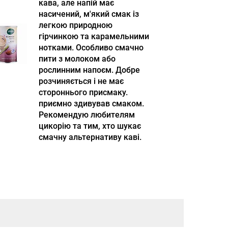
кава, але напій має
насичений, м'який смак із
легкою природною
гірчинкою та карамельними
нотками. Особливо смачно
пити з молоком або
рослинним напоєм. Добре
розчиняється і не має
стороннього присмаку.
приємно здивував смаком.
Рекомендую любителям
цикорію та тим, хто шукає
смачну альтернативу каві.