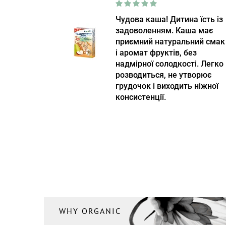
Чудова каша! Дитина їсть із
задоволенням. Каша має
приємний натуральний смак
і аромат фруктів, без
надмірної солодкості. Легко
розводиться, не утворює
грудочок і виходить ніжної
консистенції.
WHY ORGANIC