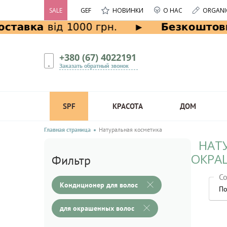
SALE
GEF
НОВИНКИ
О НАС
ORGANI
+380 (67) 4022191
Заказать обратный звонок
SPF
КРАСОТА
ДОМ
Главная страница
Натуральная косметика
НАТ
ОКРА
Фильтр
Со
Кондиционер для волос
По
для окрашенных волос