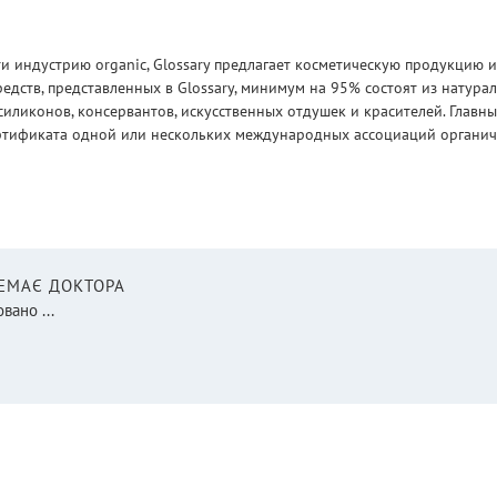
 индустрию organic, Glossary предлагает косметическую продукцию и
едств, представленных в Glossary, минимум на 95% состоят из натур
силиконов, консервантов, искусственных отдушек и красителей. Глав
ртификата одной или нескольких международных ассоциаций органическ
НЕМАЄ ДОКТОРА
вано ...