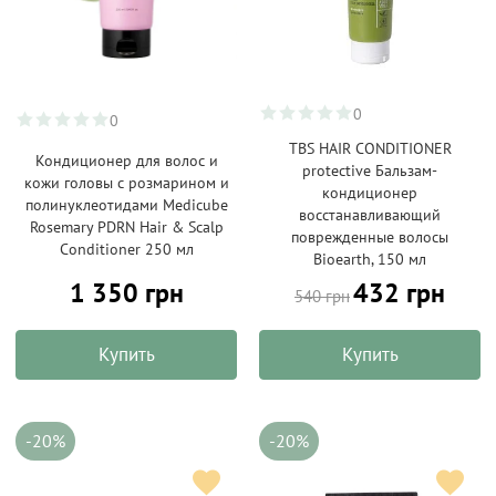
0
0
TBS HAIR CONDITIONER
Кондиционер для волос и
protective Бальзам-
кожи головы с розмарином и
кондиционер
полинуклеотидами Medicube
восстанавливающий
Rosemary PDRN Hair & Scalp
поврежденные волосы
Conditioner 250 мл
Bioearth, 150 мл
1 350 грн
432 грн
540 грн
Купить
Купить
-20%
-20%