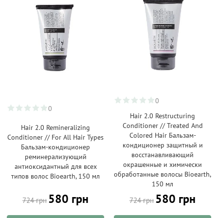
0
0
Hair 2.0 Restructuring
Conditioner // Treated And
Hair 2.0 Remineralizing
Colored Hair Бальзам-
Conditioner // For All Hair Types
кондиционер защитный и
Бальзам-кондиционер
восстанавливающий
реминерализующий
окрашенные и химически
антиоксидантный для всех
обработанные волосы Bioearth,
типов волос Bioearth, 150 мл
150 мл
580 грн
580 грн
724 грн
724 грн