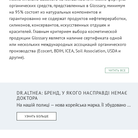
органических средств, представленных в Glossary, минимум
на 95% состоят из натуральных компонентов и
гарантированно не содержат продуктов нефтепереработки,
силиконов, консервантов, искусственных отдушек и
красителей. Главным критерием выбора косметической
продукции Glossary является наличие сертификата одной
или нескольких международных ассоциаций органического
производства (Ecocert, BDIH, ICEA, Soil Association, USDA и
другие).
ЧИТАТЬ ВСЕ
DR.ALTHEA: БРЕНД, У ЯКОГО НАСПРАВДІ НЕМАЄ
ДОКТОРА
На нашій полиці — нова корейська марка. Її збудовано ...
УЗНАТЬ БОЛЬШЕ