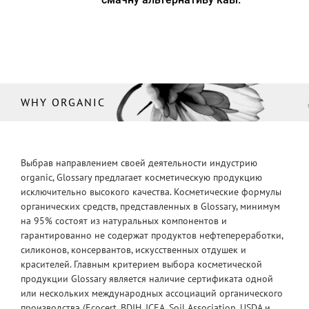
WHY ORGANIC
Выбрав направлением своей деятельности индустрию
organic, Glossary предлагает косметическую продукцию
исключительно высокого качества. Косметические формулы
органических средств, представленных в Glossary, минимум
на 95% состоят из натуральных компонентов и
гарантированно не содержат продуктов нефтепереработки,
силиконов, консервантов, искусственных отдушек и
красителей. Главным критерием выбора косметической
продукции Glossary является наличие сертификата одной
или нескольких международных ассоциаций органического
производства (Ecocert, BDIH, ICEA, Soil Association, USDA и