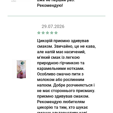
Рекомендую!
29.07.2026
Цикорій приємно здивував
смаком. Звичайно, це не кава,
але напій має насичений,
м'який смак із легкою
природною гірчинкою та
карамельними нотками.
Особливо смачно пити з
молоком або рослинним
напоєм. Добре розчиняється і
не має стороннього присмаку.
приємно здивував смаком.
Рекомендую любителям
цикорію та тим, хто шукає
смачну альтернативу каві.