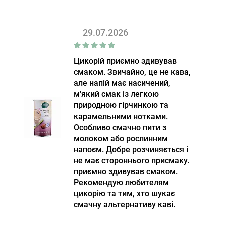
29.07.2026
Цикорій приємно здивував
смаком. Звичайно, це не кава,
але напій має насичений,
м'який смак із легкою
природною гірчинкою та
карамельними нотками.
Особливо смачно пити з
молоком або рослинним
напоєм. Добре розчиняється і
не має стороннього присмаку.
приємно здивував смаком.
Рекомендую любителям
цикорію та тим, хто шукає
смачну альтернативу каві.