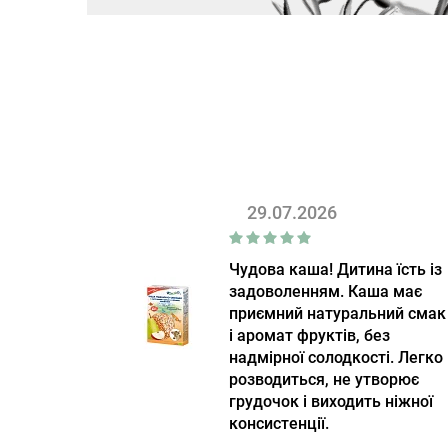
29.07.2026
Чудова каша! Дитина їсть із
задоволенням. Каша має
приємний натуральний смак
і аромат фруктів, без
надмірної солодкості. Легко
розводиться, не утворює
грудочок і виходить ніжної
консистенції.