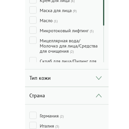
Крем для лица
(6)
Маска для лица
(9)
Масло
(1)
Микротоковый лифтинг
(5)
Мицеллярная вода/
Молочко для лица/Средства
для очищения
(2)
Скраб для лица/Пилинг для
лица
(1)
Солнцезащита
Тип кожи
(1)
Сыворотка для лица
(7)
Страна
Тоник/Мист
(7)
Уход за кожей вокруг глаз
(2)
Германия
(2)
Италия
(3)