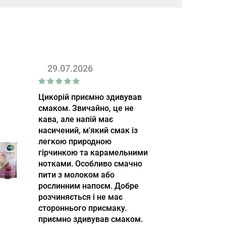
29.07.2026
Цикорій приємно здивував
смаком. Звичайно, це не
кава, але напій має
насичений, м'який смак із
легкою природною
гірчинкою та карамельними
нотками. Особливо смачно
пити з молоком або
рослинним напоєм. Добре
розчиняється і не має
стороннього присмаку.
приємно здивував смаком.