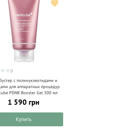
0
-бустер с полинуклеотидами и
дами для аппаратных процедур
cube PDNR Booster Gel 300 мл
1 590 грн
Купить