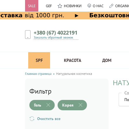
SALE
GEF
НОВИНКИ
О НАС
ORGANI
+380 (67) 4022191
Заказать обратный звонок
SPF
КРАСОТА
ДОМ
Главная страница
Натуральная косметика
НАТУ
Фильтр
Со
По
Гель
Корея
Очистить все