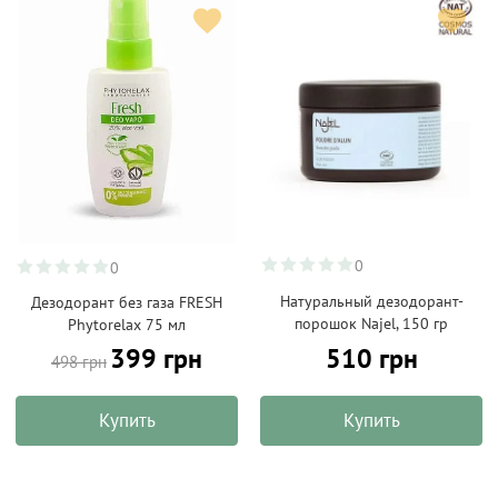
0
0
Натуральный дезодорант-
Дезодорант без газа FRESH
порошок Najel, 150 гр
Phytorelax 75 мл
510 грн
399 грн
498 грн
Купить
Купить