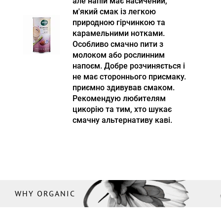
але напій має насичений,
м'який смак із легкою
природною гірчинкою та
карамельними нотками.
Особливо смачно пити з
молоком або рослинним
напоєм. Добре розчиняється і
не має стороннього присмаку.
приємно здивував смаком.
Рекомендую любителям
цикорію та тим, хто шукає
смачну альтернативу каві.
WHY ORGANIC