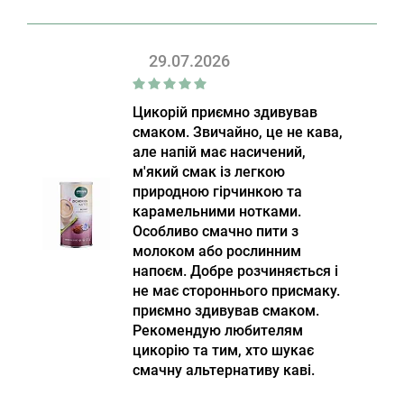
29.07.2026
Цикорій приємно здивував
смаком. Звичайно, це не кава,
але напій має насичений,
м'який смак із легкою
природною гірчинкою та
карамельними нотками.
Особливо смачно пити з
молоком або рослинним
напоєм. Добре розчиняється і
не має стороннього присмаку.
приємно здивував смаком.
Рекомендую любителям
цикорію та тим, хто шукає
смачну альтернативу каві.