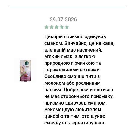
29.07.2026
Цикорій приємно здивував
смаком. Звичайно, це не кава,
але напій має насичений,
м'який смак із легкою
природною гірчинкою та
карамельними нотками.
Особливо смачно пити з
молоком або рослинним
напоєм. Добре розчиняється і
не має стороннього присмаку.
приємно здивував смаком.
Рекомендую любителям
цикорію та тим, хто шукає
смачну альтернативу каві.