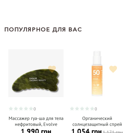
ПОПУЛЯРНОЕ ДЛЯ ВАС
0
0
Массажер гуа-ша для тела
Органический
нефритовый, Evolve
солнцезащитный спрей
1 990 грн
1 054 грн
Organic Beauty
SPF 50 для тела и лица,
1 171 грн