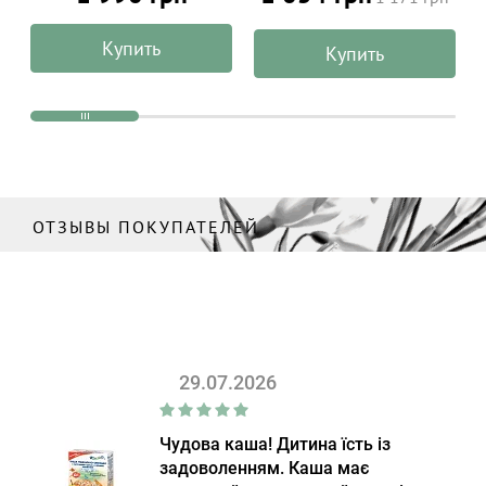
100% натуральный,
ALPHANOVA Organic Sun
Купить
Купить
100 г
ОТЗЫВЫ ПОКУПАТЕЛЕЙ
29.07.2026
Чудова каша! Дитина їсть із
задоволенням. Каша має