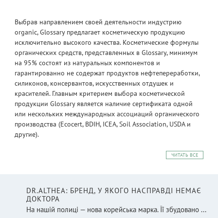
Выбрав направлением своей деятельности индустрию
organic, Glossary предлагает косметическую продукцию
исключительно высокого качества. Косметические формулы
органических средств, представленных в Glossary, минимум
на 95% состоят из натуральных компонентов и
гарантированно не содержат продуктов нефтепереработки,
силиконов, консервантов, искусственных отдушек и
красителей. Главным критерием выбора косметической
продукции Glossary является наличие сертификата одной
или нескольких международных ассоциаций органического
производства (Ecocert, BDIH, ICEA, Soil Association, USDA и
другие).
ЧИТАТЬ ВСЕ
DR.ALTHEA: БРЕНД, У ЯКОГО НАСПРАВДІ НЕМАЄ
ДОКТОРА
На нашій полиці — нова корейська марка. Її збудовано ...