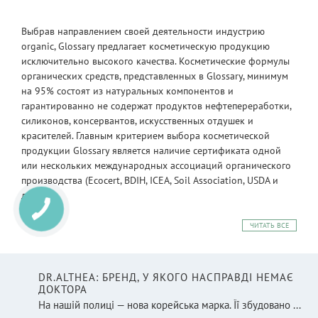
Выбрав направлением своей деятельности индустрию
organic, Glossary предлагает косметическую продукцию
исключительно высокого качества. Косметические формулы
органических средств, представленных в Glossary, минимум
на 95% состоят из натуральных компонентов и
гарантированно не содержат продуктов нефтепереработки,
силиконов, консервантов, искусственных отдушек и
красителей. Главным критерием выбора косметической
продукции Glossary является наличие сертификата одной
или нескольких международных ассоциаций органического
производства (Ecocert, BDIH, ICEA, Soil Association, USDA и
другие).
ЧИТАТЬ ВСЕ
DR.ALTHEA: БРЕНД, У ЯКОГО НАСПРАВДІ НЕМАЄ
ДОКТОРА
На нашій полиці — нова корейська марка. Її збудовано ...