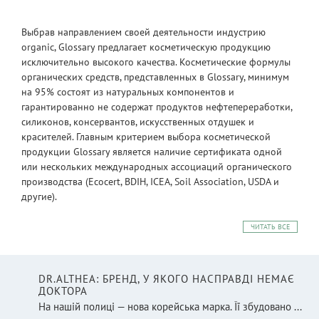
Выбрав направлением своей деятельности индустрию
organic, Glossary предлагает косметическую продукцию
исключительно высокого качества. Косметические формулы
органических средств, представленных в Glossary, минимум
на 95% состоят из натуральных компонентов и
гарантированно не содержат продуктов нефтепереработки,
силиконов, консервантов, искусственных отдушек и
красителей. Главным критерием выбора косметической
продукции Glossary является наличие сертификата одной
или нескольких международных ассоциаций органического
производства (Ecocert, BDIH, ICEA, Soil Association, USDA и
другие).
ЧИТАТЬ ВСЕ
DR.ALTHEA: БРЕНД, У ЯКОГО НАСПРАВДІ НЕМАЄ
ДОКТОРА
На нашій полиці — нова корейська марка. Її збудовано ...