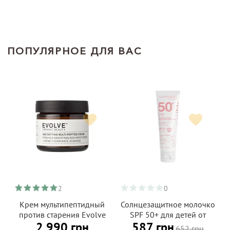
ПОПУЛЯРНОЕ ДЛЯ ВАС
2
0
Крем мультипептидный
Солнцезащитное молочко
против старения Evolve
SPF 50+ для детей от
2 990 грн
587 грн
Organic Beauty, 60 мл
рождения ALPHANOVA
652 грн