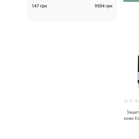
Пенки/Гели/Масло для
147
грн
9504
грн
умывания
(18)
Скраб для лица/Пилинг для
лица
(13)
Скраберы и очистители
лица
(2)
Солнцезащита
(5)
Средства для и после
бритья
(1)
Сыворотка для лица
(70)
Тоник/Мист
(32)
Уход за кожей вокруг глаз
(23)
Защит
кожи Es