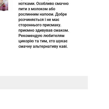
нотками. Особливо смачно
пити з молоком або
рослинним напоєм. Добре
розчиняється і не має
стороннього присмаку.
приємно здивував смаком.
Рекомендую любителям
цикорію та тим, хто шукає
смачну альтернативу каві.