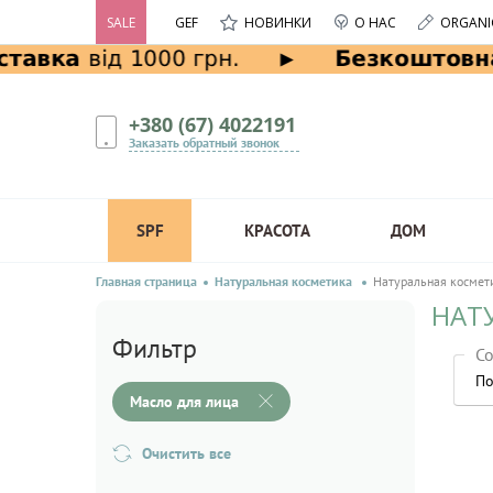
SALE
GEF
НОВИНКИ
О НАС
ORGANI
+380 (67) 4022191
Заказать обратный звонок
SPF
КРАСОТА
ДОМ
Главная страница
Натуральная косметика
Натуральная космет
НАТ
Фильтр
Со
По
Масло для лица
Очистить все