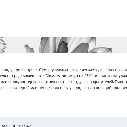
 индустрию organic, Glossary предлагает косметическую продукцию и
едств, представленных в Glossary, минимум на 95% состоят из натур
силиконов, консервантов, искусственных отдушек и красителей. Глав
ртификата одной или нескольких международных ассоциаций органическ
НЕМАЄ ДОКТОРА