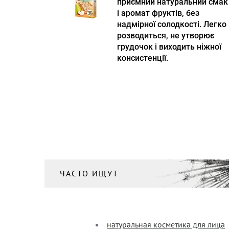
приємний натуральний смак
і аромат фруктів, без
надмірної солодкості. Легко
розводиться, не утворює
грудочок і виходить ніжної
консистенції.
ЧАСТО ИЩУТ
натуральная косметика для лица