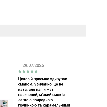
29.07.2026
Цикорій приємно здивував
смаком. Звичайно, це не
кава, але напій має
насичений, м'який смак із
легкою природною
гірчинкою та карамельними