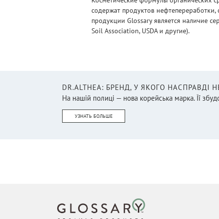
Косметические формулы органических ср
содержат продуктов нефтепереработки, 
продукции Glossary является наличие се
Soil Association, USDA и другие).
DR.ALTHEA: БРЕНД, У ЯКОГО НАСПРАВДІ 
На нашій полиці — нова корейська марка. Її збудо
УЗНАТЬ БОЛЬШЕ