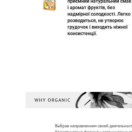
приємний натуральний смак
і аромат фруктів, без
надмірної солодкості. Легко
розводиться, не утворює
грудочок і виходить ніжної
консистенції.
WHY ORGANIC
Выбрав направлением своей деятельности