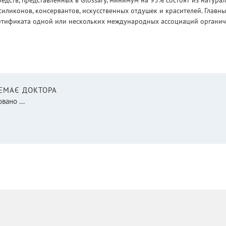
едств, представленных в Glossary, минимум на 95% состоят из натур
силиконов, консервантов, искусственных отдушек и красителей. Глав
ртификата одной или нескольких международных ассоциаций органическ
НЕМАЄ ДОКТОРА
вано ...