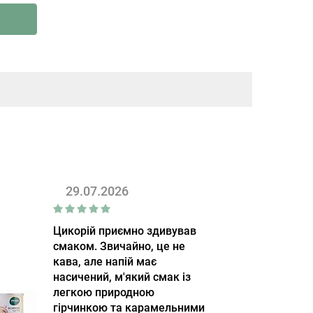
29.07.2026
Цикорій приємно здивував
смаком. Звичайно, це не
кава, але напій має
насичений, м'який смак із
легкою природною
гірчинкою та карамельними