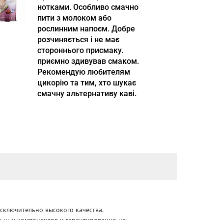
нотками. Особливо смачно
пити з молоком або
рослинним напоєм. Добре
розчиняється і не має
стороннього присмаку.
приємно здивував смаком.
Рекомендую любителям
цикорію та тим, хто шукає
смачну альтернативу каві.
сключительно высокого качества.