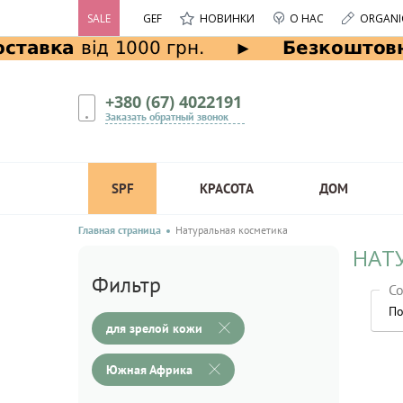
SALE
GEF
НОВИНКИ
О НАС
ORGANI
+380 (67) 4022191
Заказать обратный звонок
SPF
КРАСОТА
ДОМ
Главная страница
Натуральная косметика
НАТ
Фильтр
Со
По
для зрелой кожи
Южная Африка