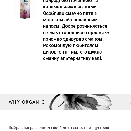
природною гірчинкою та
карамельними нотками.
Особливо смачно пити з
молоком або рослинним
напоєм. Добре розчиняється і
не має стороннього присмаку.
приємно здивував смаком.
Рекомендую любителям
цикорію та тим, хто шукає
смачну альтернативу каві.
WHY ORGANIC
Выбрав направлением своей деятельности индустрию