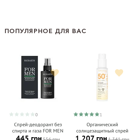
ПОПУЛЯРНОЕ ДЛЯ ВАС
0
1
Спрей-деодорант без
Органический
спирта и газа FOR MEN
солнцезащитный спрей
445 грн
1 207 грн
Bioearth 100 мл
SPF 50+ для
556 грн
1 341 грн