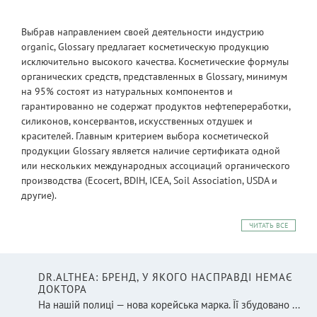
Выбрав направлением своей деятельности индустрию
organic, Glossary предлагает косметическую продукцию
исключительно высокого качества. Косметические формулы
органических средств, представленных в Glossary, минимум
на 95% состоят из натуральных компонентов и
гарантированно не содержат продуктов нефтепереработки,
силиконов, консервантов, искусственных отдушек и
красителей. Главным критерием выбора косметической
продукции Glossary является наличие сертификата одной
или нескольких международных ассоциаций органического
производства (Ecocert, BDIH, ICEA, Soil Association, USDA и
другие).
ЧИТАТЬ ВСЕ
DR.ALTHEA: БРЕНД, У ЯКОГО НАСПРАВДІ НЕМАЄ
ДОКТОРА
На нашій полиці — нова корейська марка. Її збудовано ...