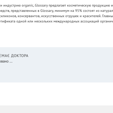
 индустрию organic, Glossary предлагает косметическую продукцию и
едств, представленных в Glossary, минимум на 95% состоят из натур
силиконов, консервантов, искусственных отдушек и красителей. Глав
ртификата одной или нескольких международных ассоциаций органическ
НЕМАЄ ДОКТОРА
вано ...