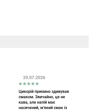
29.07.2026
Цикорій приємно здивував
смаком. Звичайно, це не
кава, але напій має
насичений, м'який смак із