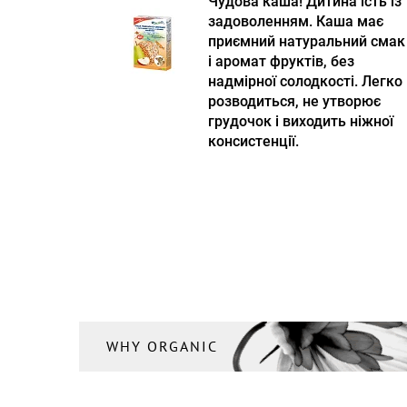
Чудова каша! Дитина їсть із
задоволенням. Каша має
приємний натуральний смак
і аромат фруктів, без
надмірної солодкості. Легко
розводиться, не утворює
грудочок і виходить ніжної
консистенції.
WHY ORGANIC