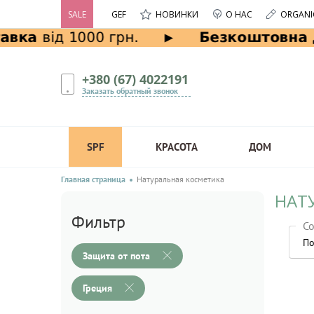
SALE
GEF
НОВИНКИ
О НАС
ORGANI
+380 (67) 4022191
Заказать обратный звонок
SPF
КРАСОТА
ДОМ
Главная страница
Натуральная косметика
НАТ
Фильтр
Со
По
Защита от пота
Греция