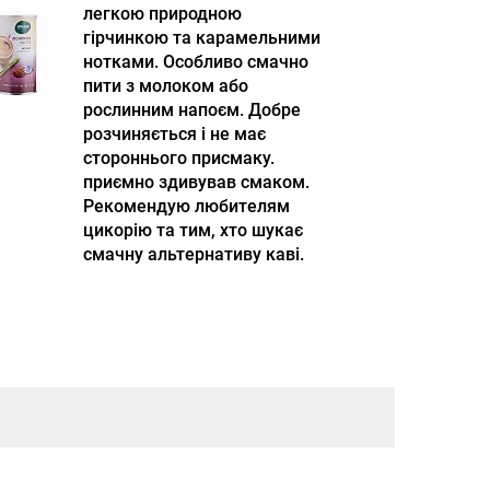
легкою природною
гірчинкою та карамельними
нотками. Особливо смачно
пити з молоком або
рослинним напоєм. Добре
розчиняється і не має
стороннього присмаку.
приємно здивував смаком.
Рекомендую любителям
цикорію та тим, хто шукає
смачну альтернативу каві.