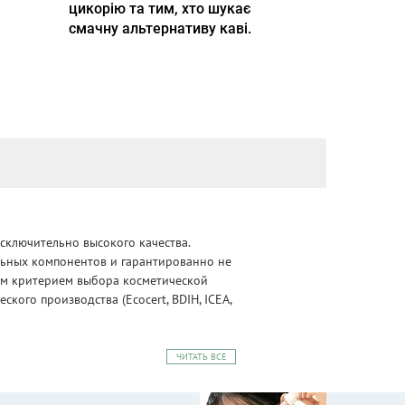
цикорію та тим, хто шукає
смачну альтернативу каві.
сключительно высокого качества.
альных компонентов и гарантированно не
ным критерием выбора косметической
ого производства (Ecocert, BDIH, ICEA,
ЧИТАТЬ ВСЕ