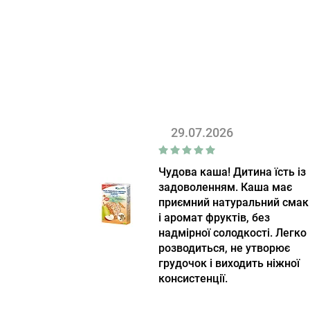
29.07.2026
Чудова каша! Дитина їсть із
задоволенням. Каша має
приємний натуральний смак
і аромат фруктів, без
надмірної солодкості. Легко
розводиться, не утворює
грудочок і виходить ніжної
консистенції.