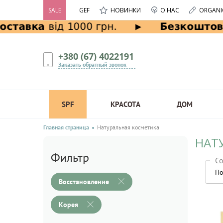
SALE
GEF
НОВИНКИ
О НАС
ORGANI
+380 (67) 4022191
Заказать обратный звонок
SPF
КРАСОТА
ДОМ
Главная страница
Натуральная косметика
НАТ
Фильтр
Со
По
Восстановление
Корея