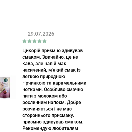
29.07.2026
Цикорій приємно здивував
смаком. Звичайно, це не
кава, але напій має
насичений, м'який смак із
легкою природною
гірчинкою та карамельними
нотками. Особливо смачно
пити з молоком або
рослинним напоєм. Добре
розчиняється і не має
стороннього присмаку.
приємно здивував смаком.
Рекомендую любителям