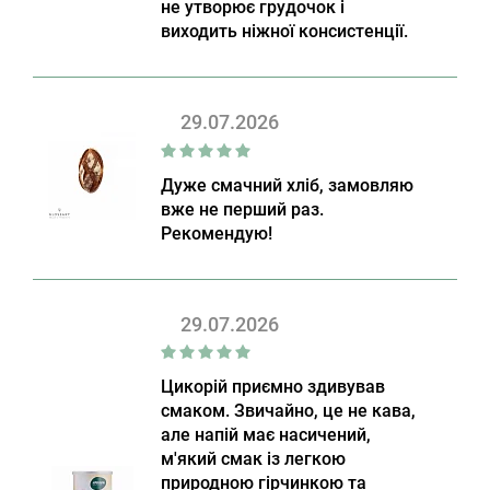
не утворює грудочок і
виходить ніжної консистенції.
29.07.2026
Дуже смачний хліб, замовляю
вже не перший раз.
Рекомендую!
29.07.2026
Цикорій приємно здивував
смаком. Звичайно, це не кава,
але напій має насичений,
м'який смак із легкою
природною гірчинкою та