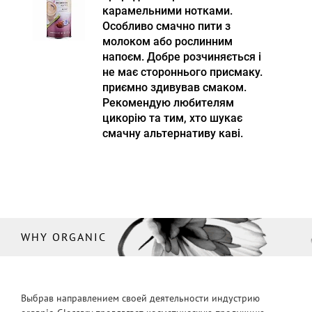
карамельними нотками.
Особливо смачно пити з
молоком або рослинним
напоєм. Добре розчиняється і
не має стороннього присмаку.
приємно здивував смаком.
Рекомендую любителям
цикорію та тим, хто шукає
смачну альтернативу каві.
WHY ORGANIC
Выбрав направлением своей деятельности индустрию