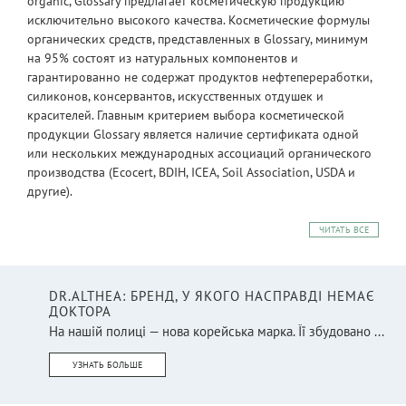
organic, Glossary предлагает косметическую продукцию
исключительно высокого качества. Косметические формулы
органических средств, представленных в Glossary, минимум
на 95% состоят из натуральных компонентов и
гарантированно не содержат продуктов нефтепереработки,
силиконов, консервантов, искусственных отдушек и
красителей. Главным критерием выбора косметической
продукции Glossary является наличие сертификата одной
или нескольких международных ассоциаций органического
производства (Ecocert, BDIH, ICEA, Soil Association, USDA и
другие).
ЧИТАТЬ ВСЕ
DR.ALTHEA: БРЕНД, У ЯКОГО НАСПРАВДІ НЕМАЄ
ДОКТОРА
На нашій полиці — нова корейська марка. Її збудовано ...
УЗНАТЬ БОЛЬШЕ