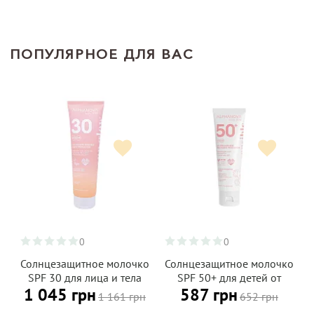
ПОПУЛЯРНОЕ ДЛЯ ВАС
0
0
Солнцезащитное молочко
Солнцезащитное молочко
SPF 30 для лица и тела
SPF 50+ для детей от
1 045 грн
587 грн
для всей семьи (от 3 лет)
рождения ALPHANOVA
1 161 грн
652 грн
ALPHANOVA Daily Sun 150
Daily Sun 50 мл