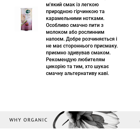
м'який смак із легкою
природною гірчинкою та
карамельними нотками.
Особливо смачно пити з
молоком або рослинним
напоєм. Добре розчиняється і
не має стороннього присмаку.
приємно здивував смаком.
Рекомендую любителям
цикорію та тим, хто шукає
смачну альтернативу каві.
WHY ORGANIC