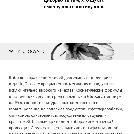
цикорію та тим, хто шукає
смачну альтернативу каві.
WHY ORGANIC
Выбрав направлением своей деятельности индустрию
organic, Glossary предлагает косметическую продукцию
исключительно высокого качества. Косметические формулы
органических средств, представленных в Glossary, минимум
на 95% состоят из натуральных компонентов и
гарантированно не содержат продуктов нефтепереработки,
силиконов, консервантов, искусственных отдушек и
красителей. Главным критерием выбора косметической
продукции Glossary является наличие сертификата одной
или нескольких международных ассоциаций органического