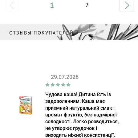
1
2
ОТЗЫВЫ ПОКУПАТЕЛЕЙ
29.07.2026
Чудова каша! Дитина їсть із
задоволенням. Каша має
приємний натуральний смак і
аромат фруктів, без надмірної
солодкості. Легко розводиться,
не утворює грудочок і
виходить ніжної консистенції.