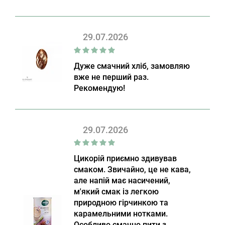
29.07.2026
Дуже смачний хліб, замовляю
вже не перший раз.
Рекомендую!
29.07.2026
Цикорій приємно здивував
смаком. Звичайно, це не кава,
але напій має насичений,
м'який смак із легкою
природною гірчинкою та
карамельними нотками.
Особливо смачно пити з