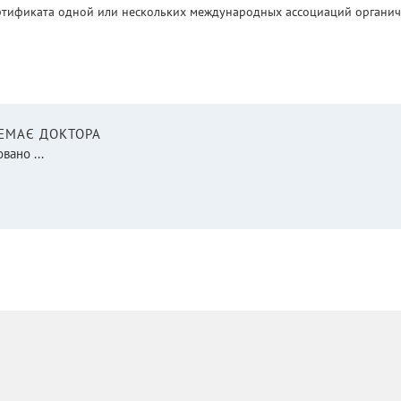
ртификата одной или нескольких международных ассоциаций органическ
НЕМАЄ ДОКТОРА
вано ...