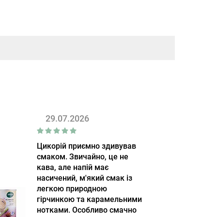
29.07.2026
Цикорій приємно здивував
смаком. Звичайно, це не
кава, але напій має
насичений, м'який смак із
легкою природною
гірчинкою та карамельними
нотками. Особливо смачно