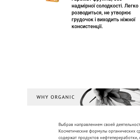
надмірної солодкості. Легко
розводиться, не утворює
грудочок і виходить ніжної
консистенції.
WHY ORGANIC
Выбрав направлением своей деятельности
Косметические формулы органических ср
содержат продуктов нефтепереработки, 