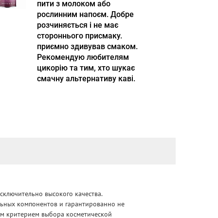
пити з молоком або
рослинним напоєм. Добре
розчиняється і не має
стороннього присмаку.
приємно здивував смаком.
Рекомендую любителям
цикорію та тим, хто шукає
смачну альтернативу каві.
сключительно высокого качества.
альных компонентов и гарантированно не
ным критерием выбора косметической