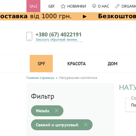
SALE
GEF
НОВИНКИ
О НАС
ORGANI
+380 (67) 4022191
Заказать обратный звонок
SPF
КРАСОТА
ДОМ
Главная страница
Натуральная косметика
НАТ
Фильтр
Со
По
Weleda
Свежий и цитрусовый