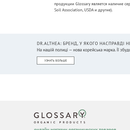
продукции Glossary является наличие се
Soil Association, USDA и другие).
DR.ALTHEA: БРЕНД, У ЯКОГО НАСПРАВДІ 
На нашій полиці — нова корейська марка. Її збудо
УЗНАТЬ БОЛЬШЕ
онлайн магазин органических товаров