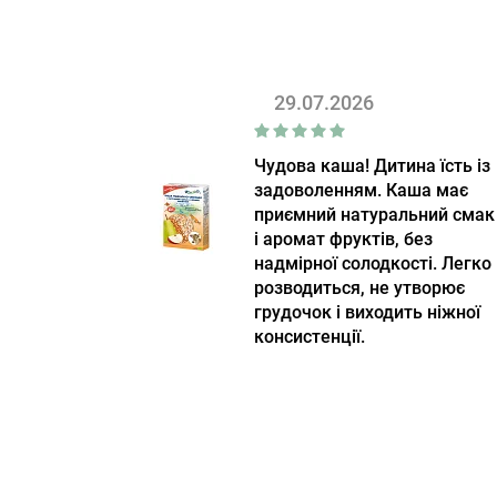
29.07.2026
Чудова каша! Дитина їсть із
задоволенням. Каша має
приємний натуральний смак
і аромат фруктів, без
надмірної солодкості. Легко
розводиться, не утворює
грудочок і виходить ніжної
консистенції.