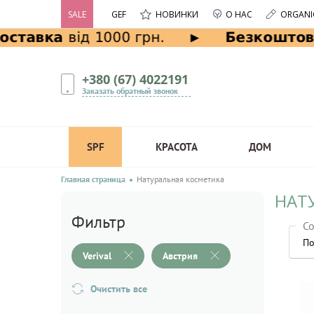
SALE
GEF
НОВИНКИ
О НАС
ORGANI
+380 (67) 4022191
Заказать обратный звонок
SPF
КРАСОТА
ДОМ
Главная страница
Натуральная косметика
НАТУ
Фильтр
Со
По
Verival
Австрия
Очистить все