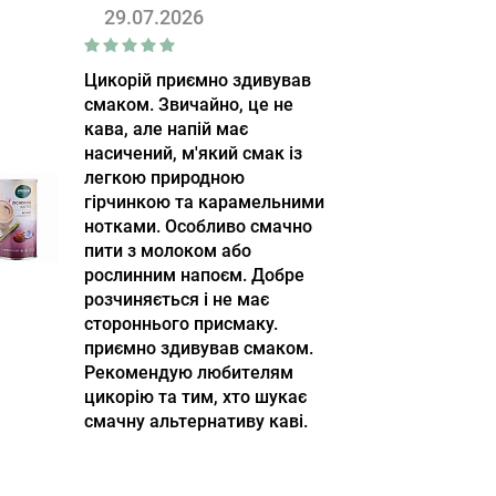
29.07.2026
Цикорій приємно здивував
смаком. Звичайно, це не
кава, але напій має
насичений, м'який смак із
легкою природною
гірчинкою та карамельними
нотками. Особливо смачно
пити з молоком або
рослинним напоєм. Добре
розчиняється і не має
стороннього присмаку.
приємно здивував смаком.
Рекомендую любителям
цикорію та тим, хто шукає
смачну альтернативу каві.