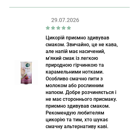
29.07.2026
Цикорій приємно здивував
смаком. Звичайно, це не кава,
але напій має насичений,
м'який смак із легкою
природною гірчинкою та
карамельними нотками.
Особливо смачно пити з
молоком або рослинним
напоєм. Добре розчиняється і
не має стороннього присмаку.
приємно здивував смаком.
Рекомендую любителям
цикорію та тим, хто шукає
смачну альтернативу каві.