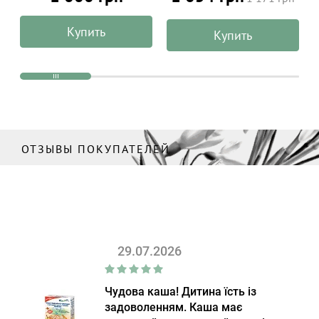
100% натуральный,
ALPHANOVA Organic Sun
Купить
Купить
100 г
ОТЗЫВЫ ПОКУПАТЕЛЕЙ
29.07.2026
Чудова каша! Дитина їсть із
задоволенням. Каша має