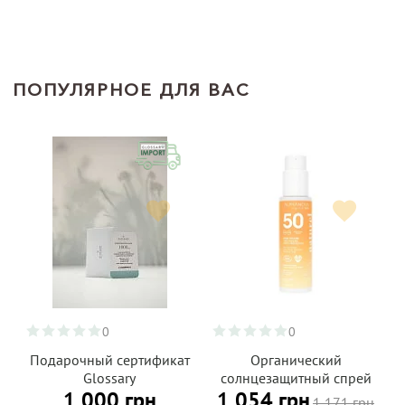
ПОПУЛЯРНОЕ ДЛЯ ВАС
0
0
Подарочный сертификат
Органический
Glossary
солнцезащитный спрей
1 000 грн
1 054 грн
SPF 50 для тела и лица,
1 171 грн