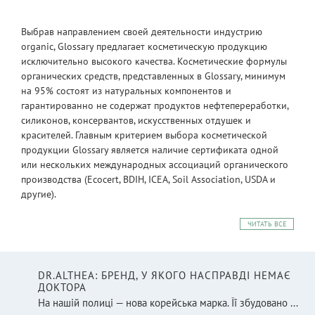
Выбрав направлением своей деятельности индустрию
organic, Glossary предлагает косметическую продукцию
исключительно высокого качества. Косметические формулы
органических средств, представленных в Glossary, минимум
на 95% состоят из натуральных компонентов и
гарантированно не содержат продуктов нефтепереработки,
силиконов, консервантов, искусственных отдушек и
красителей. Главным критерием выбора косметической
продукции Glossary является наличие сертификата одной
или нескольких международных ассоциаций органического
производства (Ecocert, BDIH, ICEA, Soil Association, USDA и
другие).
ЧИТАТЬ ВСЕ
DR.ALTHEA: БРЕНД, У ЯКОГО НАСПРАВДІ НЕМАЄ
ДОКТОРА
На нашій полиці — нова корейська марка. Її збудовано ...