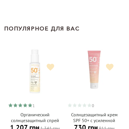
ПОПУЛЯРНОЕ ДЛЯ ВАС
1
0
Органический
Солнцезащитный крем
солнцезащитный спрей
SPF 50+ с усиленной
1 207 грн
730 грн
SPF 50+ для
защитой от UVA,
1 341 грн
811 грн