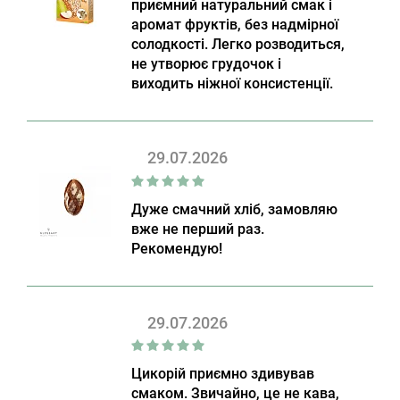
приємний натуральний смак і
аромат фруктів, без надмірної
солодкості. Легко розводиться,
не утворює грудочок і
виходить ніжної консистенції.
29.07.2026
Дуже смачний хліб, замовляю
вже не перший раз.
Рекомендую!
29.07.2026
Цикорій приємно здивував
смаком. Звичайно, це не кава,