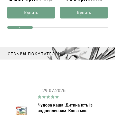
чувствительной кожи
ALPHANOVA Daily SUN 50
лица и тела ALPHANOVA
мл
Купить
Купить
Organic Sun 100 г
ОТЗЫВЫ ПОКУПАТЕЛЕЙ
29.07.2026
Чудова каша! Дитина їсть із
задоволенням. Каша має