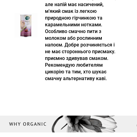
але напій має насичений,
м'який смак із легкою
природною гірчинкою та
карамельними нотками.
Особливо смачно пити з
молоком або рослинним
напоєм. Добре розчиняється і
не має стороннього присмаку.
приємно здивував смаком.
Рекомендую любителям
цикорію та тим, хто шукає
смачну альтернативу каві.
WHY ORGANIC