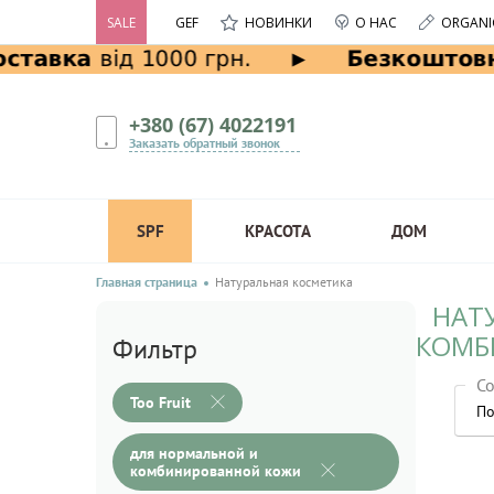
SALE
GEF
НОВИНКИ
О НАС
ORGANI
+380 (67) 4022191
Заказать обратный звонок
SPF
КРАСОТА
ДОМ
Главная страница
Натуральная косметика
НАТ
КОМБ
Фильтр
Со
Too Fruit
По
для нормальной и
комбинированной кожи