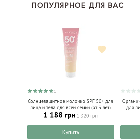
ПОПУЛЯРНОЕ ДЛЯ ВАС
1
Солнцезащитное молочко SPF 50+ для
Органи
лица и тела для всей семьи (от 3 лет)
для л
1 188 грн
ALPHANOVA Daily Sun 150 мл
ки
1 320 грн
ALPH
Купить