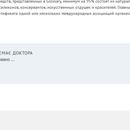
едств, представленных в Glossary, минимум на 95% состоят из натур
силиконов, консервантов, искусственных отдушек и красителей. Глав
ртификата одной или нескольких международных ассоциаций органическ
НЕМАЄ ДОКТОРА
вано ...