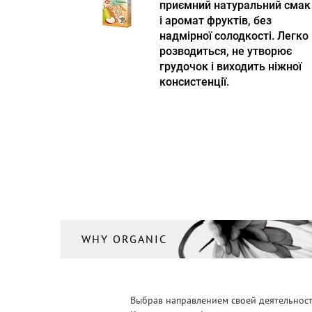
приємний натуральний смак
і аромат фруктів, без
надмірної солодкості. Легко
розводиться, не утворює
грудочок і виходить ніжної
консистенції.
WHY ORGANIC
Выбрав направлением своей деятельности