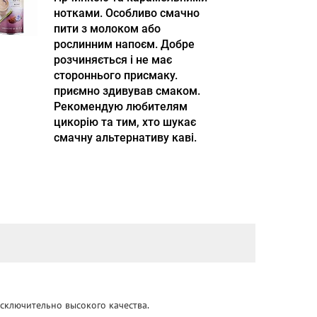
нотками. Особливо смачно
пити з молоком або
рослинним напоєм. Добре
розчиняється і не має
стороннього присмаку.
приємно здивував смаком.
Рекомендую любителям
цикорію та тим, хто шукає
смачну альтернативу каві.
сключительно высокого качества.