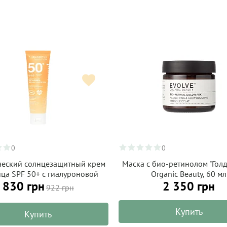
0
0
ческий солнцезащитный крем
Маска с био-ретинолом "Голд
ица SPF 50+ с гиалуроновой
Organic Beauty, 60 мл
830 грн
2 350 грн
слотой, матовый финиш,
922 грн
ANOVA Organic Sun 50 мл
Купить
Купить