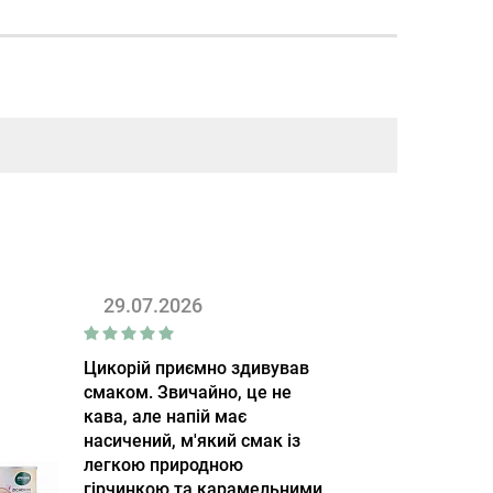
29.07.2026
Цикорій приємно здивував
смаком. Звичайно, це не
кава, але напій має
насичений, м'який смак із
легкою природною
гірчинкою та карамельними