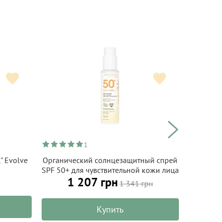
1
" Evolve
Органический солнцезащитный спрей
Ма
SPF 50+ для чувствительной кожи лица
нефрито
1 207 грн
и тела ALPHANOVA Organic Sun 100 г
1 341 грн
Купить